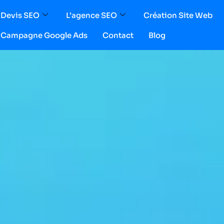
Devis SEO
L’agence SEO
Création Site Web
Campagne Google Ads
Contact
Blog