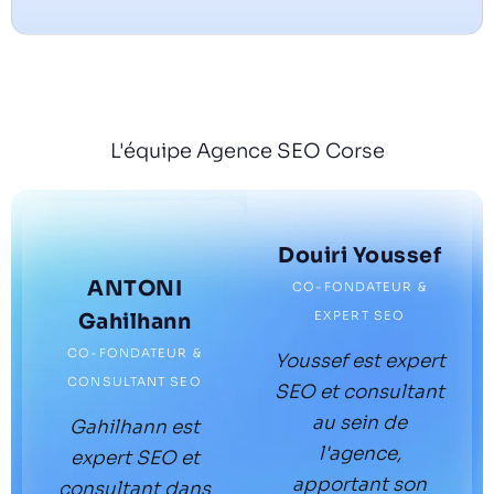
L'équipe Agence SEO Corse
Douiri Youssef
ANTONI
CO-FONDATEUR &
EXPERT SEO
Gahilhann
CO-FONDATEUR &
Youssef est expert
CONSULTANT SEO
SEO et consultant
au sein de
Gahilhann est
l'agence,
expert SEO et
apportant son
consultant dans