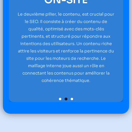
TE
OFF-SITE
u, est crucial pour
Le troisième pilier, la popularité 
r du contenu de
authority), repose sur la réputatio
des mots-clés
Cela inclut les backlinks de qualit
our répondre aux
de sites réputés, ainsi que la prése
. Un contenu riche
réseaux sociaux et d'autres sig
ce la pertinence du
renforcent la crédibilité et la pop
 recherche. Le
site auprès des moteurs de rec
ssi un rôle en
our améliorer la
tique.