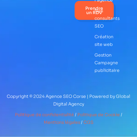
l'agence
Prendre
Nos
un RDV
consultants
SEO
Création
site web
Gestion
Campagne
publicitaire
Copyright © 2024 Agence SEO Corse | Powered by Global
Digital Agency
Politique de confidentialité
/
Politique de Cookie
/
Mentions légales
/
CGS