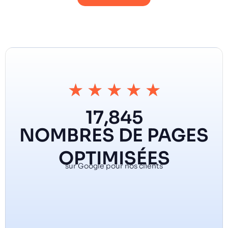
★
★
★
★
★
17,845
NOMBRES DE PAGES
OPTIMISÉES
sur Google pour nos clients