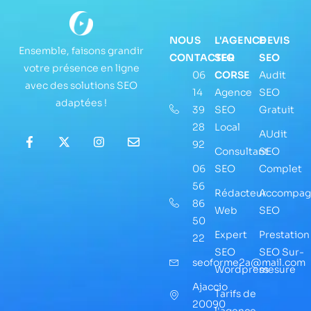
NOUS
L'AGENCE
DEVIS
Ensemble, faisons grandir
CONTACTER
SEO
SEO
votre présence en ligne
06
CORSE
Audit
avec des solutions SEO
14
Agence
SEO
adaptées !
39
SEO
Gratuit
28
Local
AUdit
92
Consultant
SEO
06
SEO
Complet
56
Rédacteur
Accompag
86
Web
SEO
50
Expert
Prestation
22
SEO
SEO Sur-
seoforme2a@mail.com
Wordpress
mesure
Ajaccio
Tarifs de
20090