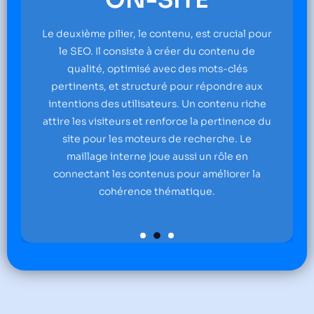
TE
OFF-SITE
, est crucial pour
Le troisième pilier, la popularité (
 du contenu de
authority), repose sur la réputation 
es mots-clés
Cela inclut les backlinks de qualité 
ur répondre aux
de sites réputés, ainsi que la présen
Un contenu riche
réseaux sociaux et d'autres signa
e la pertinence du
renforcent la crédibilité et la popul
recherche. Le
site auprès des moteurs de rech
si un rôle en
r améliorer la
ique.