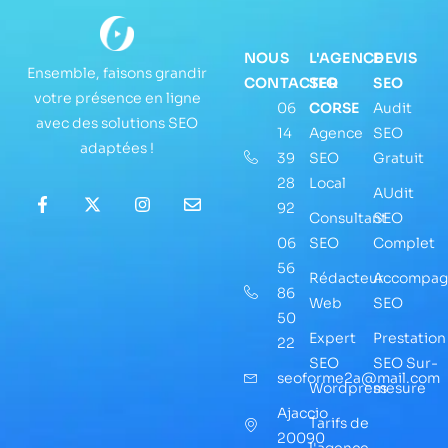
NOUS
L'AGENCE
DEVIS
Ensemble, faisons grandir
CONTACTER
SEO
SEO
votre présence en ligne
06
CORSE
Audit
avec des solutions SEO
14
Agence
SEO
adaptées !
39
SEO
Gratuit
28
Local
AUdit
92
Consultant
SEO
06
SEO
Complet
56
Rédacteur
Accompag
86
Web
SEO
50
Expert
Prestation
22
SEO
SEO Sur-
seoforme2a@mail.com
Wordpress
mesure
Ajaccio
Tarifs de
20090