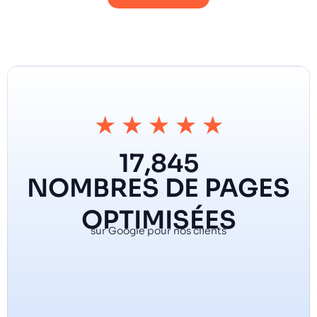
★
★
★
★
★
17,845
NOMBRES DE PAGES
OPTIMISÉES
sur Google pour nos clients