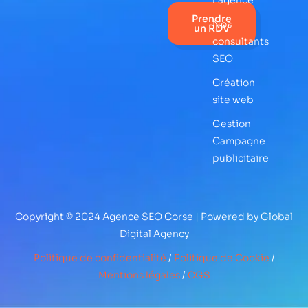
l'agence
Prendre
Nos
un RDV
consultants
SEO
Création
site web
Gestion
Campagne
publicitaire
Copyright © 2024 Agence SEO Corse | Powered by Global
Digital Agency
Politique de confidentialité
/
Politique de Cookie
/
Mentions légales
/
CGS