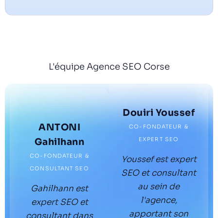
L'équipe Agence SEO Corse
Douiri Youssef
ANTONI
CO-FONDATEUR &
EXPERT SEO
Gahilhann
CO-FONDATEUR &
Youssef est expert
CONSULTANT SEO
SEO et consultant
au sein de
Gahilhann est
l'agence,
expert SEO et
apportant son
consultant dans