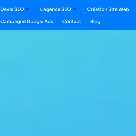
Devis SEO
L’agence SEO
Création Site Web
Campagne Google Ads
Contact
Blog