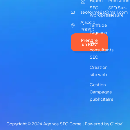
Expert
Prestation
22
SEO
SEO Sur-
seoforme2a@mail.com
Wordpress
mesure
Ajaccio
Tarifs de
20090
l'agence
Prendre
Nos
un RDV
consultants
SEO
Création
site web
Gestion
Campagne
publicitaire
Copyright © 2024 Agence SEO Corse | Powered by Global