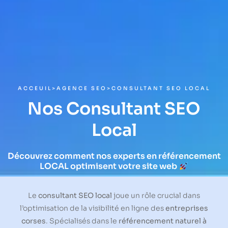
ACCEUIL
>
AGENCE SEO
>
CONSULTANT SEO LOCAL
Nos Consultant SEO
Local
Découvrez comment nos experts en référencement
LOCAL optimisent votre site web
Le
consultant SEO local
joue un rôle crucial dans
l’optimisation de la visibilité en ligne des
entreprises
corses
. Spécialisés dans le
référencement naturel à