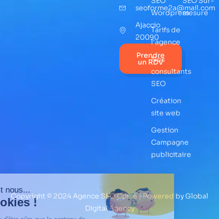
SEO
SEO Sur-
seoforme2a@mail.com
Wordpress
mesure
Ajaccio
Tarifs de
20090
l'agence
Prendre
Nos
un RDV
consultants
SEO
Création
site web
Gestion
Campagne
publicitaire
Copyright © 2024 Agence SEO Corse | Powered by Global
Digital Agency