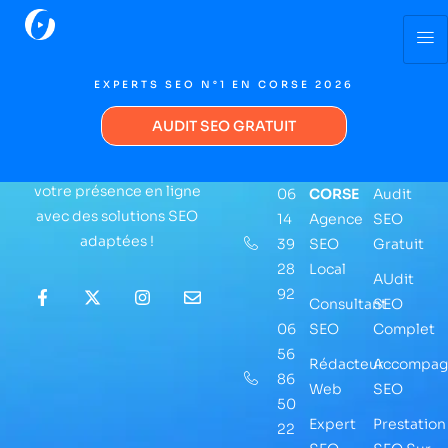
EXPERTS SEO N°1 EN CORSE 2026
AUDIT SEO GRATUIT
NOUS
L'AGENCE
DEVIS
Ensemble, faisons grandir
CONTACTER
SEO
SEO
votre présence en ligne
06
CORSE
Audit
avec des solutions SEO
14
Agence
SEO
adaptées !
39
SEO
Gratuit
28
Local
AUdit
92
Consultant
SEO
06
SEO
Complet
56
Rédacteur
Accompag
86
Web
SEO
50
Expert
Prestation
22