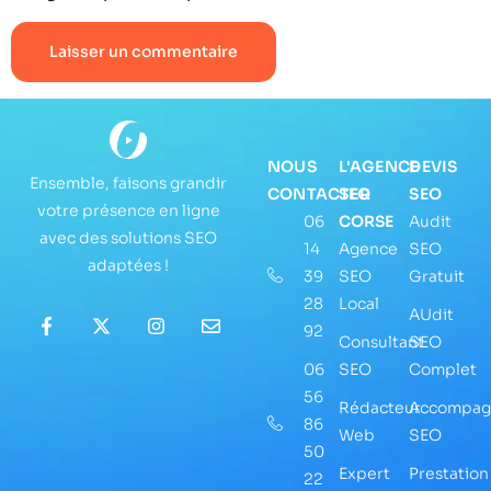
NOUS
L'AGENCE
DEVIS
Ensemble, faisons grandir
CONTACTER
SEO
SEO
votre présence en ligne
06
CORSE
Audit
avec des solutions SEO
14
Agence
SEO
adaptées !
39
SEO
Gratuit
28
Local
AUdit
92
Consultant
SEO
06
SEO
Complet
56
Rédacteur
Accompag
86
Web
SEO
50
Expert
Prestation
22