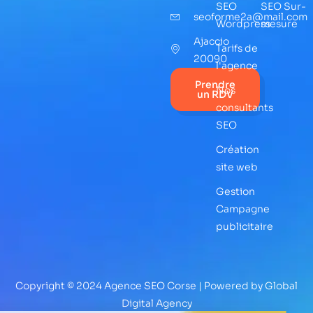
SEO
SEO Sur-
seoforme2a@mail.com
Wordpress
mesure
Ajaccio
Tarifs de
20090
l'agence
Prendre
Nos
un RDV
consultants
SEO
Création
site web
Gestion
Campagne
publicitaire
Copyright © 2024 Agence SEO Corse | Powered by Global
Digital Agency