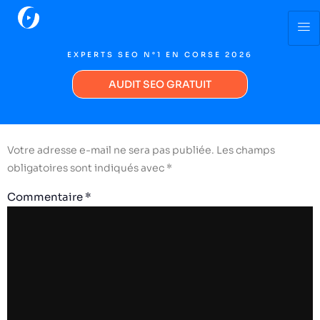
EXPERTS SEO N°1 EN CORSE 2026
Bienvenue sur WordPress. Ceci est votre premier article.
Modifiez-le ou supprimez-le, puis commencez à écrire !
AUDIT SEO GRATUIT
Laisser un commentaire
Votre adresse e-mail ne sera pas publiée.
Les champs
obligatoires sont indiqués avec
*
Commentaire
*